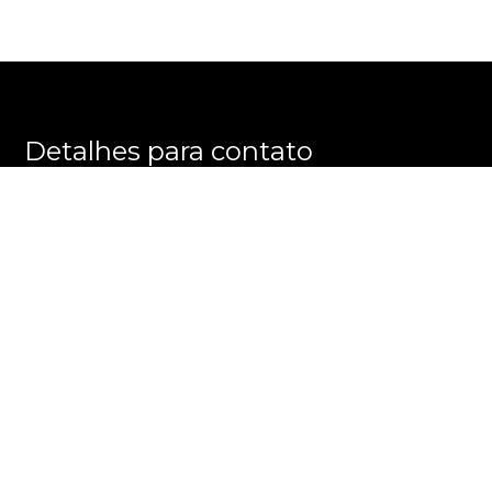
Detalhes para contato
EQUIPE CG IMÓVEIS ESPECIAIS
WhatsApp
(11) 98223-1315
E-mail
CONTATO@CGIMOVEISESPECIAIS.COM.BR
Entre em Contato
Nome
E-mail
Telefone