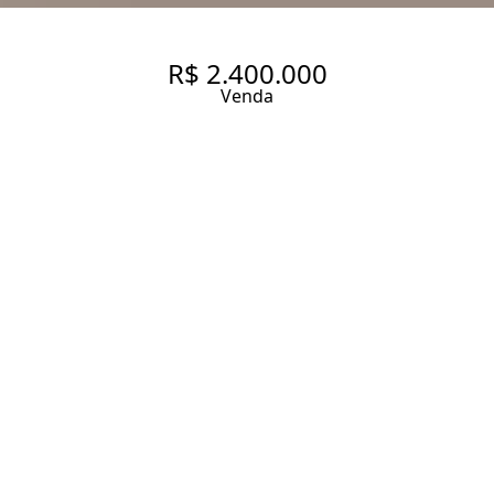
R$ 2.400.000
Venda
APARTAMENTO MOBILIADO
EM CONDOMÍNIO NOVO NA
VILA MASCOTE
135.2 m² Área útil
3 Dormitórios
3 Suítes
3 Banheiros
3 Vagas
Entrar em contato
Solicitar visita