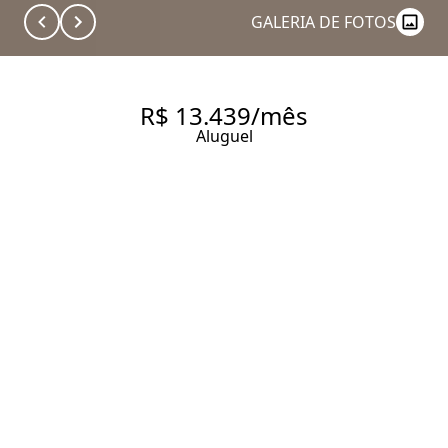
GALERIA DE FOTOS
R$ 13.439/mês
Aluguel
LINDOS APARTAMENTOS
NOVOS E SEMI MOBILIADOS
PARA LOCAÇÃO NO MELHOR
DE PINHEIROS
92.58 m² Área útil
2 Dormitórios
2 Suítes
Entrar em contato