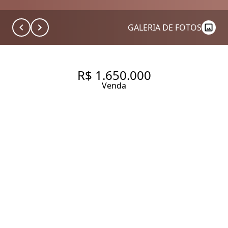
GALERIA DE FOTOS
R$ 1.650.000
Venda
PARA DEIXAR COM A SUA
CARA EM LOCALIZAÇÃO
PRIVILEGIADA EM PINHEIROS!
132 m² Área útil
3 Dormitórios
1 Suíte
3 Banheiros
1 Vaga
Entrar em contato