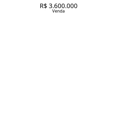
R$ 3.600.000
Venda
PRA QUEM GOSTA DE GARDEN
E PRECISA DE MUITO ESPAÇO
INTERNO.
186 m² Área útil
4 Dormitórios
4 Suítes
4 Banheiros
3 Vagas
Entrar em contato
Solicitar visita
Código do Imóvel:
CG369